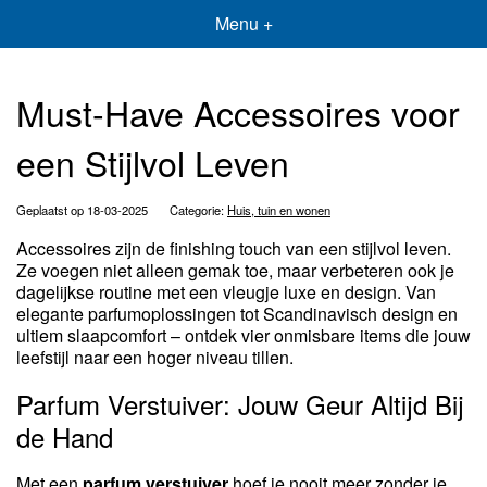
Menu +
Must-Have Accessoires voor
een Stijlvol Leven
Geplaatst op 18-03-2025
Categorie:
Huis, tuin en wonen
Accessoires zijn de finishing touch van een stijlvol leven.
Ze voegen niet alleen gemak toe, maar verbeteren ook je
dagelijkse routine met een vleugje luxe en design. Van
elegante parfumoplossingen tot Scandinavisch design en
ultiem slaapcomfort – ontdek vier onmisbare items die jouw
leefstijl naar een hoger niveau tillen.
Parfum Verstuiver: Jouw Geur Altijd Bij
de Hand
Met een
parfum verstuiver
hoef je nooit meer zonder je